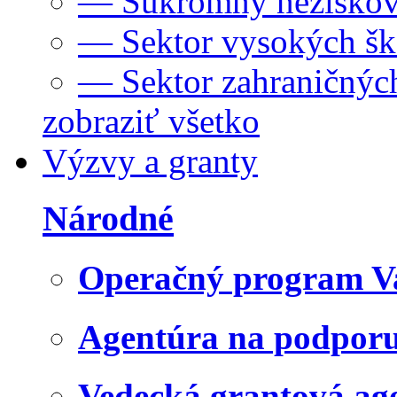
— Súkromný neziskov
— Sektor vysokých šk
— Sektor zahraničných
zobraziť všetko
Výzvy a granty
Národné
Operačný program V
Agentúra na podpor
Vedecká grantová a