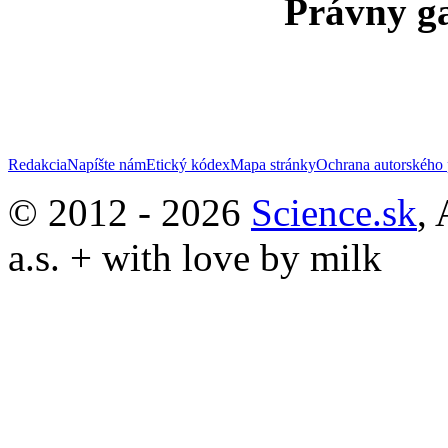
Právny ga
Redakcia
Napíšte nám
Etický kódex
Mapa stránky
Ochrana autorského 
© 2012 - 2026
Science.sk
,
a.s. + with love by milk