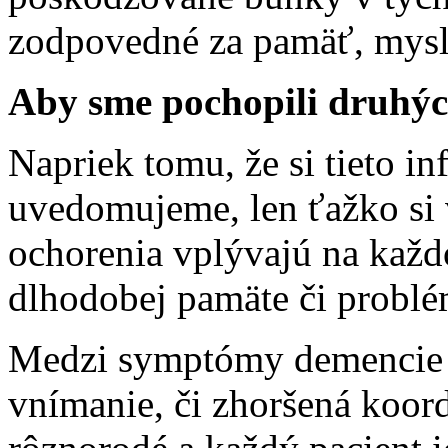
zodpovedné za pamäť, mysl
Aby sme pochopili druhý
Napriek tomu, že si tieto in
uvedomujeme, len ťažko si 
ochorenia vplývajú na každo
dlhodobej pamäte či problé
Medzi symptómy demencie pa
vnímanie, či zhoršená koor