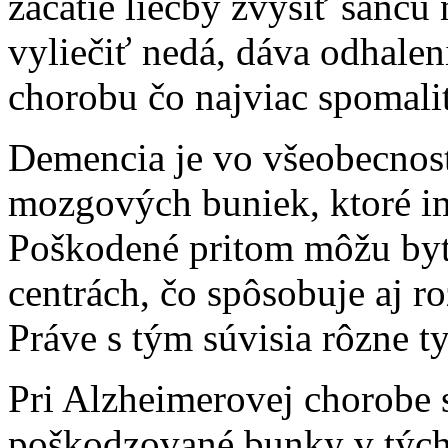
začatie liečby zvýšiť šancu
vyliečiť nedá, dáva odhale
chorobu čo najviac spomali
Demencia je vo všeobecnos
mozgových buniek, ktoré i
Poškodené pritom môžu by
centrách, čo spôsobuje aj r
Práve s tým súvisia rôzne t
Pri Alzheimerovej chorobe 
poškodzované bunky v tých 