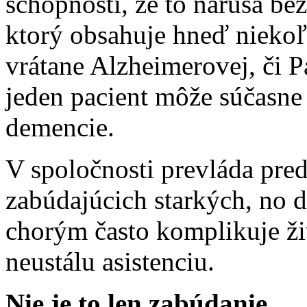
schopností, že to narúša be
ktorý obsahuje hneď niekoľ
vrátane Alzheimerovej, či 
jeden pacient môže súčasne
demencie.
V spoločnosti prevláda pre
zabúdajúcich starkých, no 
chorým často komplikuje ži
neustálu asistenciu.
Nie je to len zabúdanie