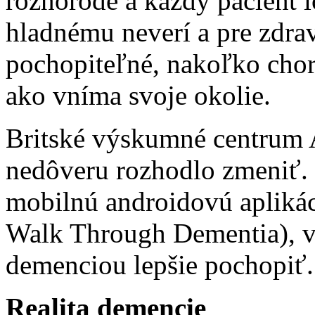
rôznorodé a každý pacient i
hladnému neverí a pre zdra
pochopiteľné, nakoľko cho
ako vníma svoje okolie.
Britské výskumné centrum 
nedôveru rozhodlo zmeniť.
mobilnú androidovú apliká
Walk Through Dementia), v
demenciou lepšie pochopiť.
Realita demencie