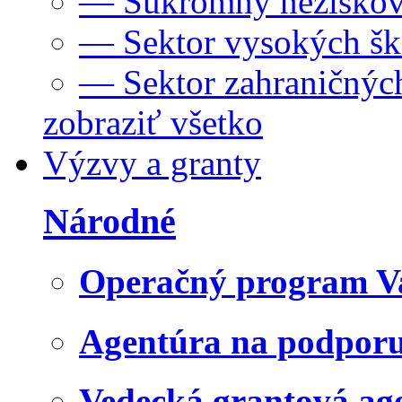
— Súkromný neziskov
— Sektor vysokých šk
— Sektor zahraničných
zobraziť všetko
Výzvy a granty
Národné
Operačný program V
Agentúra na podpor
Vedecká grantová a