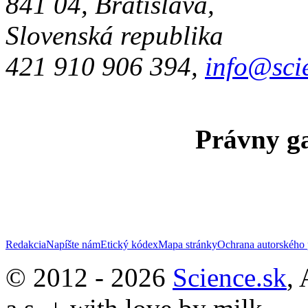
841 04, Bratislava,
Slovenská republika
421 910 906 394,
info@sci
Právny ga
Redakcia
Napíšte nám
Etický kódex
Mapa stránky
Ochrana autorského 
© 2012 - 2026
Science.sk
,