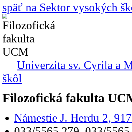
späť na Sektor vysokých šk
—
Univerzita sv. Cyrila a 
škôl
Filozofická fakulta U
Námestie J. Herdu 2, 91
033/5565 279, 033/5565