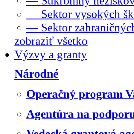
— Súkromný neziskov
— Sektor vysokých šk
— Sektor zahraničných
zobraziť všetko
Výzvy a granty
Národné
Operačný program V
Agentúra na podpor
Vedecká grantová a