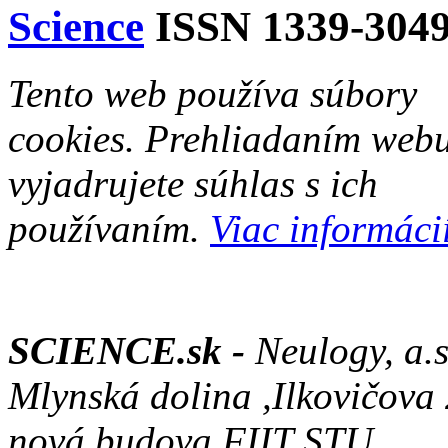
Science
ISSN 1339-304
Tento web používa súbory
cookies. Prehliadaním web
vyjadrujete súhlas s ich
používaním.
Viac informácií
SCIENCE.sk -
Neulogy, a.s
Mlynská dolina ,Ilkovičova
nová budova FIIT STU,