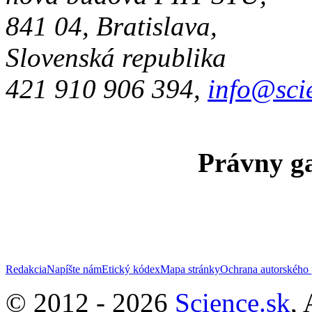
841 04, Bratislava,
Slovenská republika
421 910 906 394,
info@sci
Právny ga
Redakcia
Napíšte nám
Etický kódex
Mapa stránky
Ochrana autorského 
© 2012 - 2026
Science.sk
,