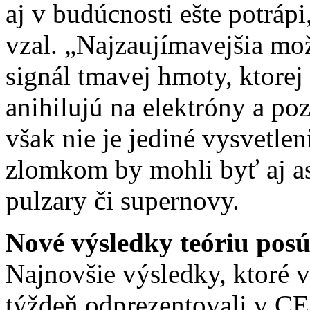
aj v budúcnosti ešte potrápi
vzal. „Najzaujímavejšia mož
signál tmavej hmoty, ktorej
anihilujú na elektróny a po
však nie je jediné vysvetl
zlomkom by mohli byť aj as
pulzary či supernovy.
Nové výsledky teóriu pos
Najnovšie výsledky, ktoré 
týždeň odprezentovali v CE