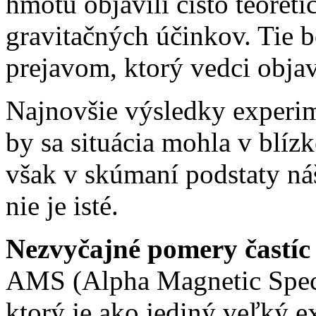
hmotu objavili čisto teoret
gravitačných účinkov. Tie bo
prejavom, ktorý vedci objav
Najnovšie výsledky experi
by sa situácia mohla v blíz
však v skúmaní podstaty náš
nie je isté.
Nezvyčajné pomery častíc
AMS (Alpha Magnetic Spectr
ktorý je ako jediný veľký e