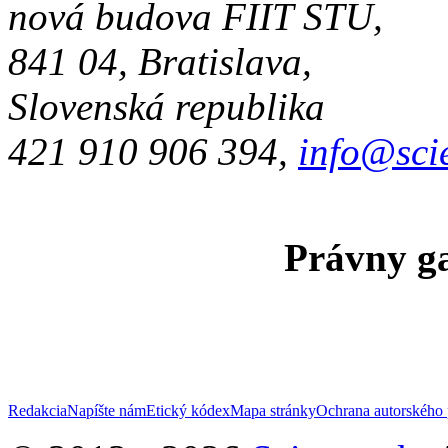
nová budova FIIT STU,
841 04, Bratislava,
Slovenská republika
421 910 906 394,
info@sci
Právny ga
Redakcia
Napíšte nám
Etický kódex
Mapa stránky
Ochrana autorského 