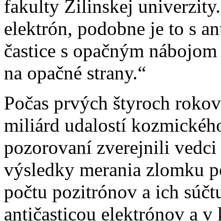
fakulty Žilinskej univerzit
elektrón, podobne je to s 
častice s opačným nábojom 
na opačné strany.“
Počas prvých štyroch rokov
miliárd udalostí kozmického
pozorovaní zverejnili vedc
výsledky merania zlomku po
počtu pozitrónov a ich súčtu
antičasticou elektrónov a v