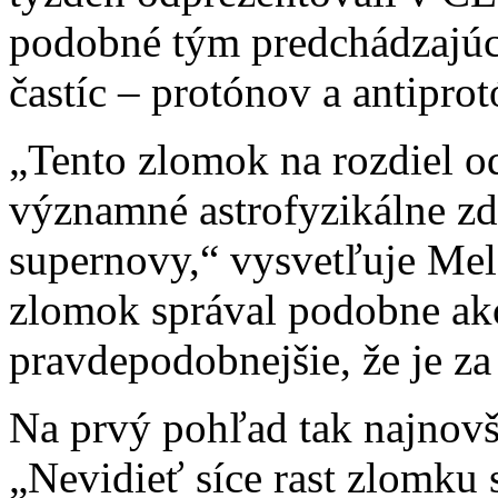
podobné tým predchádzajúc
častíc – protónov a antipro
„Tento zlomok na rozdiel 
významné astrofyzikálne zdr
supernovy,“ vysvetľuje Mel
zlomok správal podobne ak
pravdepodobnejšie, že je z
Na prvý pohľad tak najnovši
„Nevidieť síce rast zlomku s