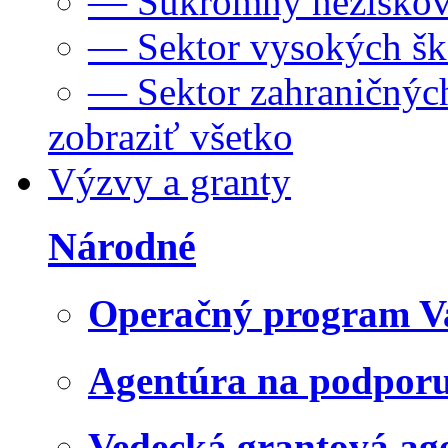
— Súkromný neziskov
— Sektor vysokých šk
— Sektor zahraničných
zobraziť všetko
Výzvy a granty
Národné
Operačný program V
Agentúra na podpor
Vedecká grantová a