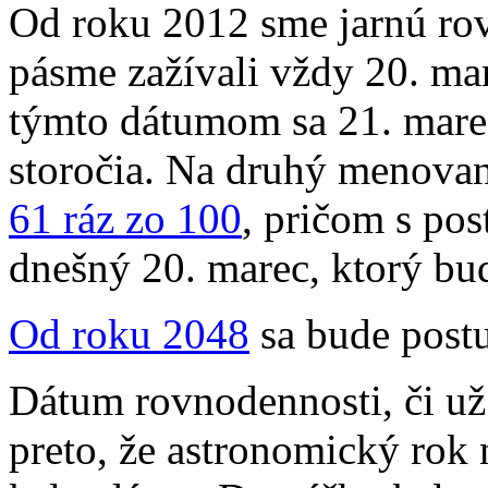
Od roku 2012 sme jarnú r
pásme zažívali vždy 20. mar
týmto dátumom sa 21. marec
storočia. Na druhý menova
61 ráz zo 100
, pričom s po
dnešný 20. marec, ktorý bud
Od roku 2048
sa bude postu
Dátum rovnodennosti, či už 
preto, že astronomický rok 