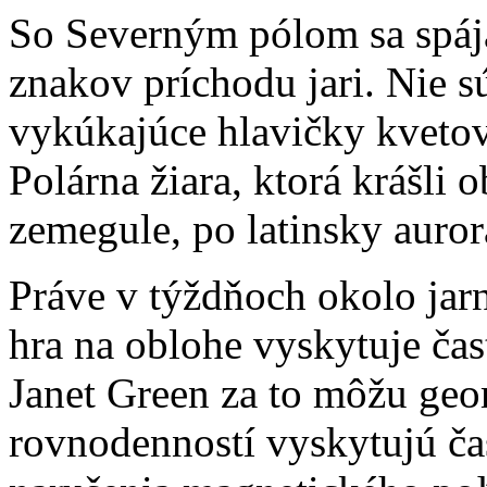
So Severným pólom sa spáj
znakov príchodu jari. Nie sú
vykúkajúce hlavičky kvetov
Polárna žiara, ktorá krášli
zemegule, po latinsky auror
Práve v týždňoch okolo jarn
hra na oblohe vyskytuje čas
Janet Green za to môžu geo
rovnodenností vyskytujú čas