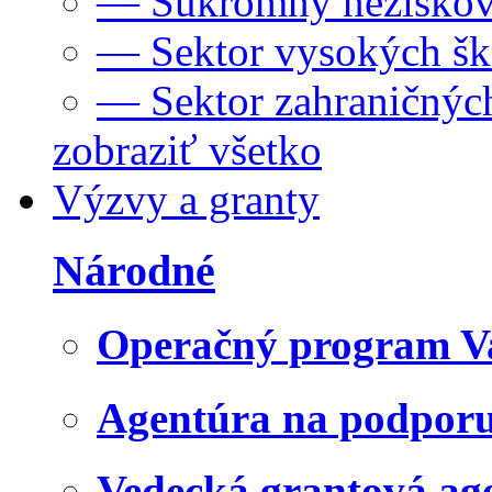
— Súkromný neziskov
— Sektor vysokých šk
— Sektor zahraničných
zobraziť všetko
Výzvy a granty
Národné
Operačný program V
Agentúra na podpor
Vedecká grantová a