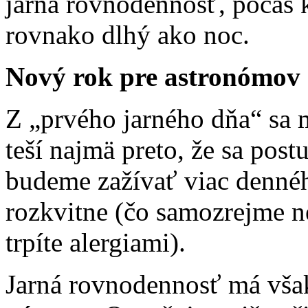
jarná rovnodennosť, počas k
rovnako dlhý ako noc.
Nový rok pre astronómov
Z „prvého jarného dňa“ sa 
teší najmä preto, že sa pos
budeme zažívať viac dennéh
rozkvitne (čo samozrejme n
trpíte alergiami).
Jarná rovnodennosť má však