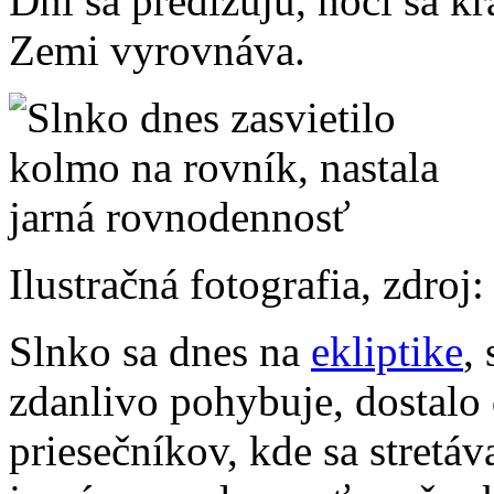
Dni sa predlžujú, noci sa krá
Zemi vyrovnáva.
Ilustračná fotografia, zdro
Slnko sa dnes na
ekliptike
,
zdanlivo pohybuje, dostalo
priesečníkov, kde sa stretá