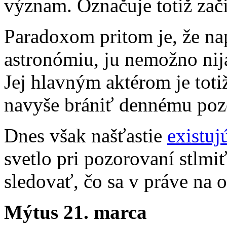
význam. Označuje totiž zač
Paradoxom pritom je, že napr
astronómiu, ju nemožno nij
Jej hlavným aktérom je toti
navyše brániť dennému poz
Dnes však našťastie
existuj
svetlo pri pozorovaní stlmi
sledovať, čo sa v práve na 
Mýtus 21. marca