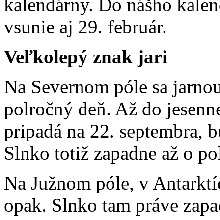
kalendárny. Do nášho kalen
vsunie aj 29. február.
Veľkolepý znak jari
Na Severnom póle sa jarno
polročný deň. Až do jesenne
pripadá na 22. septembra, bu
Slnko totiž zapadne až o po
Na Južnom póle, v Antarktí
opak. Slnko tam práve zapa