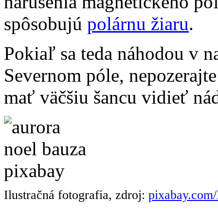
narušenia magnetického po
spôsobujú
polárnu žiaru
.
Pokiaľ sa teda náhodou v na
Severnom póle, nepozerajte
mať väčšiu šancu vidieť ná
Ilustračná fotografia, zdroj:
pixabay.com