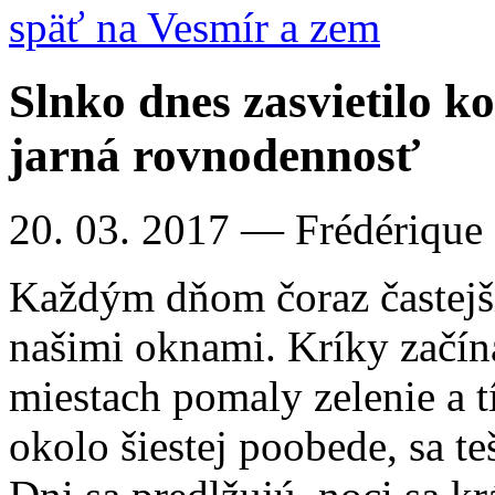
späť na Vesmír a zem
Slnko dnes zasvietilo k
jarná rovnodennosť
20. 03. 2017
— Frédérique
Každým dňom čoraz častejši
našimi oknami. Kríky začína
miestach pomaly zelenie a t
okolo šiestej poobede, sa t