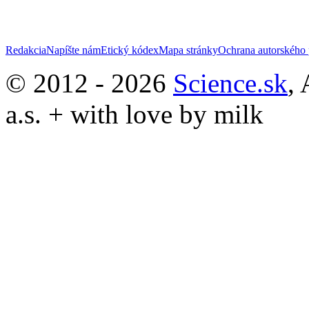
Redakcia
Napíšte nám
Etický kódex
Mapa stránky
Ochrana autorského 
© 2012 - 2026
Science.sk
,
a.s. + with love by milk