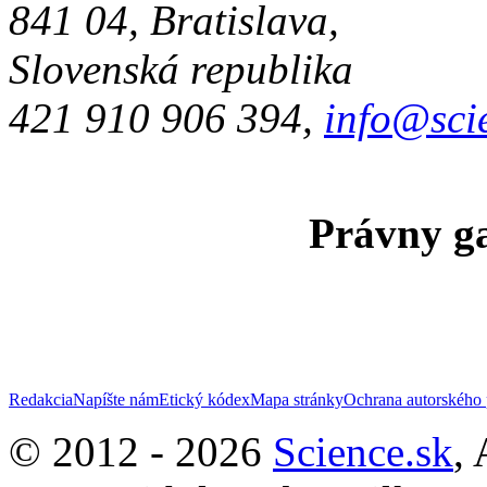
841 04, Bratislava,
Slovenská republika
421 910 906 394,
info@sci
Právny ga
Redakcia
Napíšte nám
Etický kódex
Mapa stránky
Ochrana autorského 
© 2012 - 2026
Science.sk
,