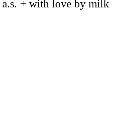
a.s. + with love by milk