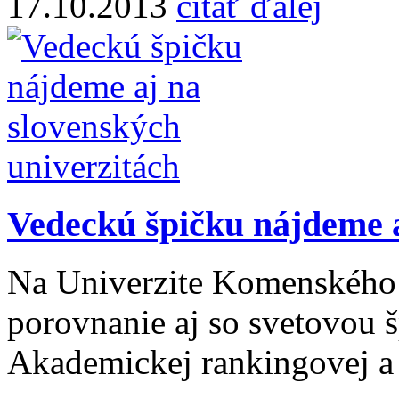
17.10.2013
čítať ďalej
Vedeckú špičku nájdeme a
Na Univerzite Komenského p
porovnanie aj so svetovou š
Akademickej rankingovej a r