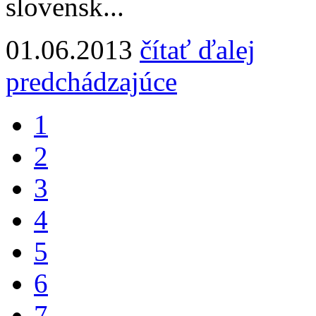
slovensk...
01.06.2013
čítať ďalej
predchádzajúce
1
2
3
4
5
6
7