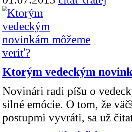
Ktorým vedeckým novin
Novinári radi píšu o vedec
silné emócie. O tom, že väč
postupmi vyvráti, sa už čita