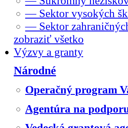
— Súkromný neziskov
— Sektor vysokých šk
— Sektor zahraničných
zobraziť všetko
Výzvy a granty
Národné
Operačný program V
Agentúra na podpor
Vedecká grantová a