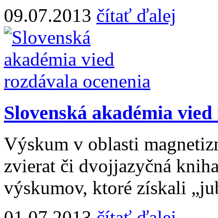
09.07.2013
čítať ďalej
Slovenská akadémia vied 
Výskum v oblasti magnetiz
zvierat či dvojjazyčná kniha
výskumov, ktoré získali „ju
01.07.2013
čítať ďalej