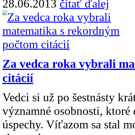
28.06.2013
čítať ďalej
Za vedca roka vybrali m
citácií
Vedci si už po šestnásty kr
významné osobnosti, ktoré 
úspechy. Víťazom sa stal m