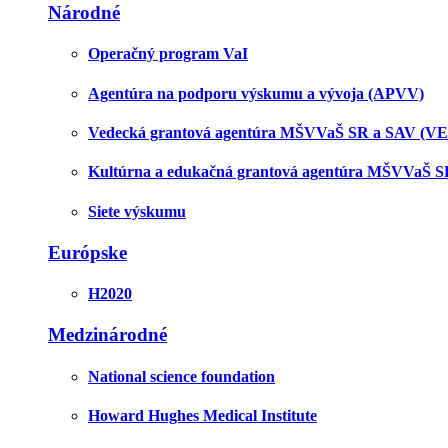
Národné
Operačný program VaI
Agentúra na podporu výskumu a vývoja (APVV)
Vedecká grantová agentúra MŠVVaŠ SR a SAV (V
Kultúrna a edukačná grantová agentúra MŠVVaŠ 
Siete výskumu
Európske
H2020
Medzinárodné
National science foundation
Howard Hughes Medical Institute