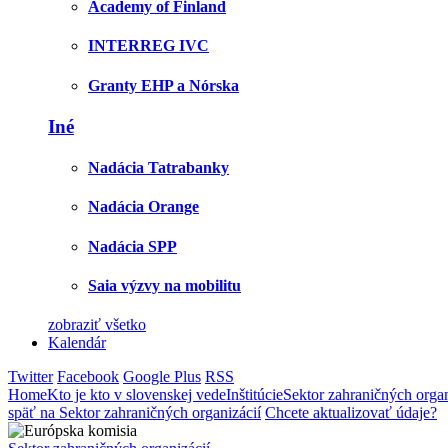
Academy of Finland
INTERREG IVC
Granty EHP a Nórska
Iné
Nadácia Tatrabanky
Nadácia Orange
Nadácia SPP
Saia výzvy na mobilitu
zobraziť všetko
Kalendár
Twitter
Facebook
Google Plus
RSS
Home
Kto je kto v slovenskej vede
Inštitúcie
Sektor zahraničných organ
späť na Sektor zahraničných organizácií
Chcete aktualizovať údaje?