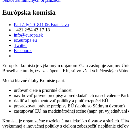
Sektor zahraničných organizácií
Európska komisia
Palisády 29, 811 06 Bratislava
+421 2/54 43 17 18
info@europa.sk
ec.europa.eu
Twitter
Facebook
Európska komisia je výkonným orgánom EÚ a zastupuje záujmy Únie 
Bruseli ale úrady, tzv. zastúpenia EK, sú vo všetkých členských štát
Medzi hlavné úlohy Komisie patrí:
určovať ciele a prioritné činnosti
navrhovať právne predpisy a predkladať ich na schválenie Par
riadiť a implementovať politiky a plniť rozpočet EÚ
presadzovať právne predpisy EÚ (spolu so Súdnym dvorom)
zastupovať EÚ na medzinárodnej scéne (napr. pri vyjednávaní
Komisia je organizačne rozdelená na niekoľko útvarov a služieb. Útva
výskumnej a inovačnej politiky s cieľom zabezpečiť napĺňanie cieľov