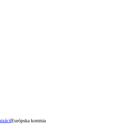
izácií
Európska komisia