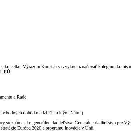
ako celku. Výrazom Komisia sa zvykne označovať kolégium komisárov,
och EÚ.
lamentu a Rade
 obchodných dohôd medzi EÚ a inými štátmi)
ry sú známe ako generálne riaditeľstvá. Generálne riaditeľstvo pre Vý
 stratégie Európa 2020 a programu Inovácia v Únii.