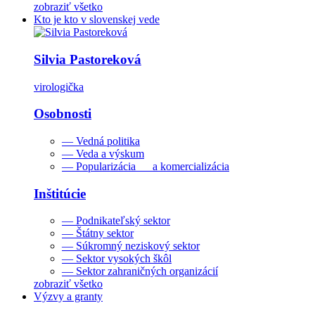
zobraziť všetko
Kto je kto v slovenskej vede
Silvia Pastoreková
virologička
Osobnosti
— Vedná politika
— Veda a výskum
— Popularizácia a komercializácia
Inštitúcie
— Podnikateľský sektor
— Štátny sektor
— Súkromný neziskový sektor
— Sektor vysokých škôl
— Sektor zahraničných organizácií
zobraziť všetko
Výzvy a granty