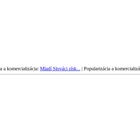
a a komercializácia:
Mladí Slováci získ...
|
Popularizácia a komercializá