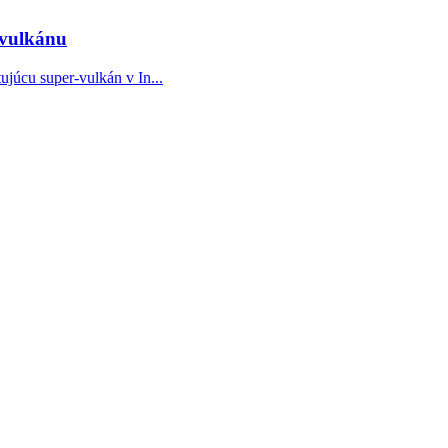
-vulkánu
júcu super-vulkán v In...