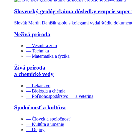
Slovenský geológ skúma dôsledky erupcie super
Slovák Martin Danišík spolu s kolegami vydal štúdiu dokumentu
Neživá príroda
— Vesmír a zem
— Technika
— Matematika a fyzika
Živá príroda
a chemické vedy
— Lekárstvo
— Biológia a chémia
— Poľnohospodárstvo a veterina
Spoločnosť a kultúra
— Človek a spoločnosť
— Kultúra a umenie
— Dejiny