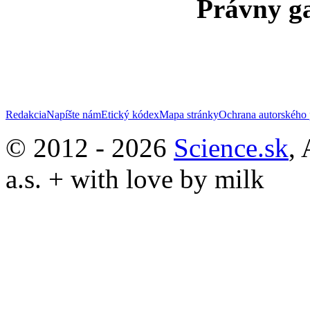
Právny ga
Redakcia
Napíšte nám
Etický kódex
Mapa stránky
Ochrana autorského 
© 2012 - 2026
Science.sk
,
a.s. + with love by milk