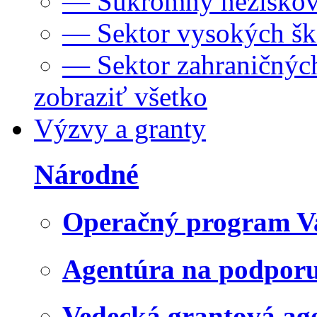
— Súkromný neziskov
— Sektor vysokých šk
— Sektor zahraničných
zobraziť všetko
Výzvy a granty
Národné
Operačný program V
Agentúra na podpor
Vedecká grantová a