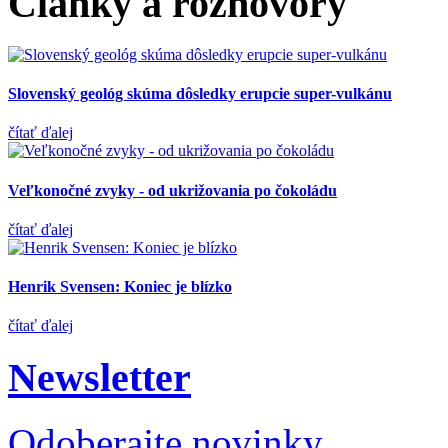
Články a rozhovory
Slovenský geológ skúma dôsledky erupcie super-vulkánu
čítať ďalej
Veľkonočné zvyky - od ukrižovania po čokoládu
čítať ďalej
Henrik Svensen: Koniec je blízko
čítať ďalej
Newsletter
Odoberajte novinky