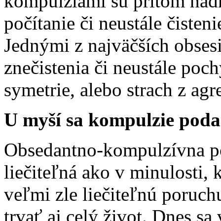
kompulziami sú pritom nadm
počítanie či neustále čisteni
Jednými z najväčších obses
znečistenia či neustále poc
symetrie, alebo strach z ag
U myší sa kompulzie podar
Obsedantno-kompulzívna po
liečiteľná ako v minulosti, 
veľmi zle liečiteľnú poruch
trvať aj celý život. Dnes s