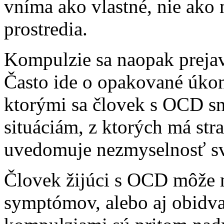
vníma ako vlastné, nie ako 
prostredia.
Kompulzie sa naopak preja
Často ide o opakované úkony
ktorými sa človek s OCD sna
situáciám, z ktorých má stra
uvedomuje nezmyselnosť sv
Človek žijúci s OCD môže m
symptómov, alebo aj obidva