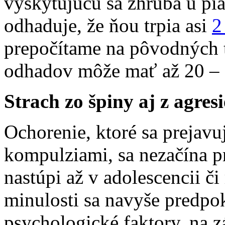
vyskytujúcu sa zhruba u piat
odhaduje, že ňou trpia asi
2
prepočítame na pôvodných t
odhadov môže mať až 20 – 
Strach zo špiny aj z agresi
Ochorenie, ktoré sa prejav
kompulziami, sa nezačína p
nastúpi až v adolescencii či 
minulosti sa navyše predpok
psychologické faktory, na 