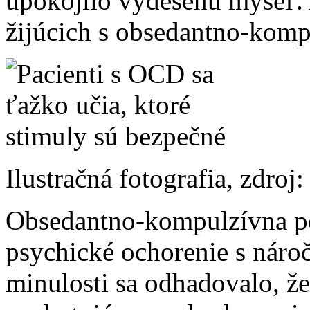
upokojilo vydesenú myseľ. A
žijúcich s obsedantno-kom
Ilustračná fotografia, zdroj
Obsedantno-kompulzívna p
psychické ochorenie s náro
minulosti sa odhadovalo, ž