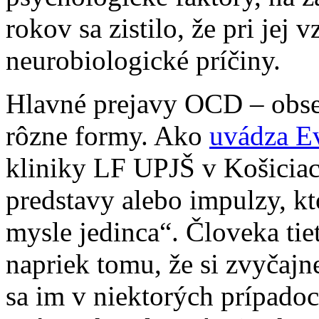
rokov sa zistilo, že pri jej
neurobiologické príčiny.
Hlavné prejavy OCD – obse
rôzne formy. Ako
uvádza E
kliniky LF UPJŠ v Košiciac
predstavy alebo impulzy, kt
mysle jedinca“. Človeka ti
napriek tomu, že si zvyčaj
sa im v niektorých prípadoc