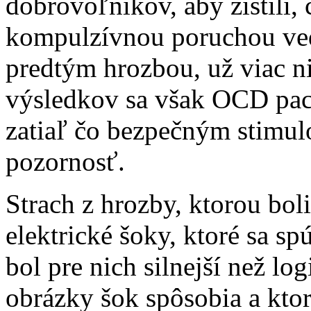
dobrovoľníkov, aby zistili, 
kompulzívnou poruchou vedi
predtým hrozbou, už viac n
výsledkov sa však OCD pacie
zatiaľ čo bezpečným stimu
pozornosť.
Strach z hrozby, ktorou bol
elektrické šoky, ktoré sa sp
bol pre nich silnejší než lo
obrázky šok spôsobia a ktor