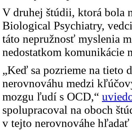
V druhej štúdii, ktorá bol
Biological Psychiatry, vedci z
táto nepružnosť myslenia m
nedostatkom komunikácie m
„Keď sa pozrieme na tieto 
nerovnováhu medzi kľúčový
mozgu ľudí s OCD,“
uviedo
spolupracoval na oboch št
v tejto nerovnováhe hľadať