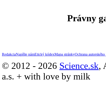
Právny ga
Redakcia
Napíšte nám
Etický kódex
Mapa stránky
Ochrana autorského 
© 2012 - 2026
Science.sk
,
a.s. + with love by milk