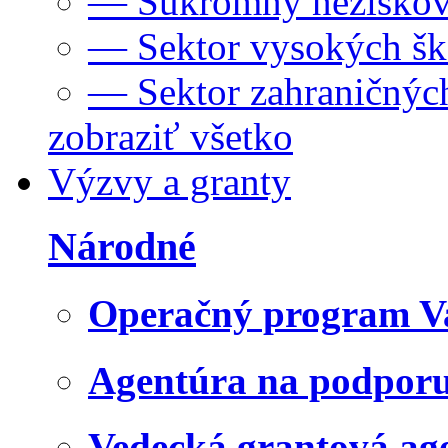
— Súkromný neziskov
— Sektor vysokých šk
— Sektor zahraničných
zobraziť všetko
Výzvy a granty
Národné
Operačný program V
Agentúra na podpor
Vedecká grantová a