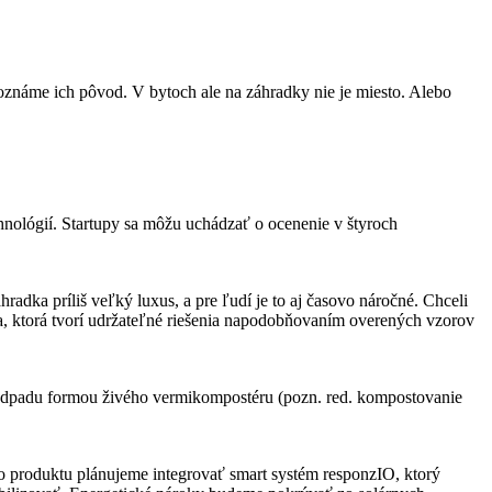
oznáme ich pôvod. V bytoch ale na záhradky nie je miesto. Alebo
hnológií. Startupy sa môžu uchádzať o ocenenie v štyroch
radka príliš veľký luxus, a pre ľudí je to aj časovo náročné. Chceli
a, ktorá tvorí udržateľné riešenia napodobňovaním overených vzorov
 odpadu formou živého vermikompostéru (pozn. red. kompostovanie
o produktu plánujeme integrovať smart systém responzIO, ktorý