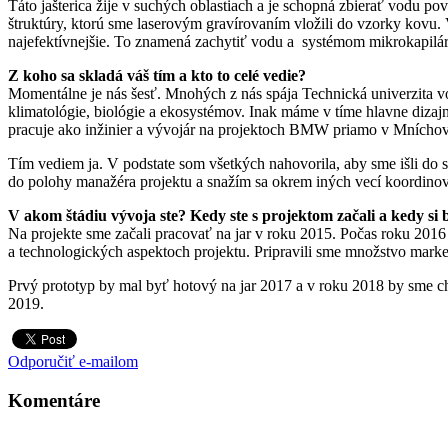
Táto jašterica žije v suchých oblastiach a je schopná zbierať vodu p
štruktúry, ktorú sme laserovým gravírovaním vložili do vzorky kovu.
najefektívnejšie. To znamená zachytiť vodu a systémom mikrokapilár
Z koho sa skladá váš tím a kto to celé vedie?
Momentálne je nás šesť. Mnohých z nás spája Technická univerzita vo
klimatológie, biológie a ekosystémov. Inak máme v tíme hlavne dizajné
pracuje ako inžinier a vývojár na projektoch BMW priamo v Mníchove 
Tím vediem ja. V podstate som všetkých nahovorila, aby sme išli do
do polohy manažéra projektu a snažím sa okrem iných vecí koordinova
V akom štádiu vývoja ste? Kedy ste s projektom začali a kedy s
Na projekte sme začali pracovať na jar v roku 2015. Počas roku 2016
a technologických aspektoch projektu. Pripravili sme množstvo mar
Prvý prototyp by mal byť hotový na jar 2017 a v roku 2018 by sme c
2019.
Odporučiť e-mailom
Komentáre