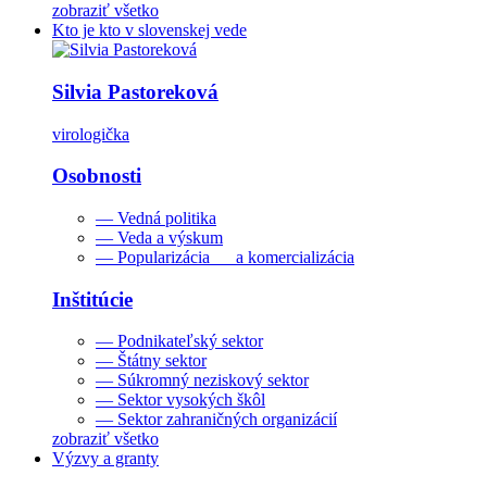
zobraziť všetko
Kto je kto v slovenskej vede
Silvia Pastoreková
virologička
Osobnosti
— Vedná politika
— Veda a výskum
— Popularizácia a komercializácia
Inštitúcie
— Podnikateľský sektor
— Štátny sektor
— Súkromný neziskový sektor
— Sektor vysokých škôl
— Sektor zahraničných organizácií
zobraziť všetko
Výzvy a granty