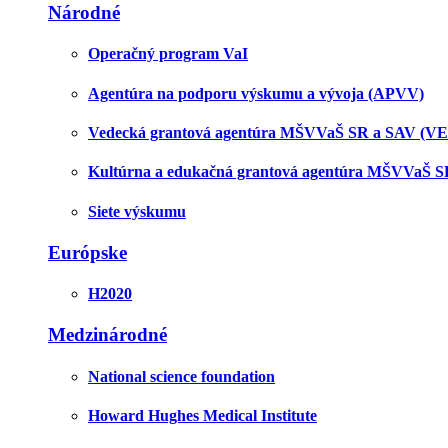
Národné
Operačný program VaI
Agentúra na podporu výskumu a vývoja (APVV)
Vedecká grantová agentúra MŠVVaŠ SR a SAV (V
Kultúrna a edukačná grantová agentúra MŠVVaŠ 
Siete výskumu
Európske
H2020
Medzinárodné
National science foundation
Howard Hughes Medical Institute