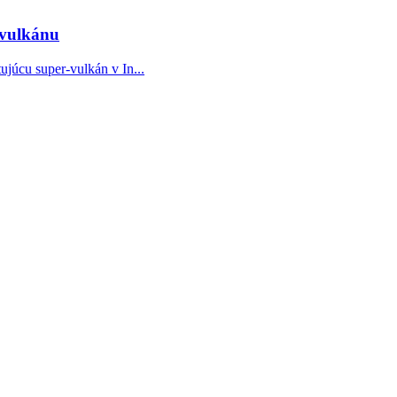
-vulkánu
júcu super-vulkán v In...