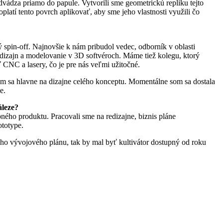
dvádza priamo do papule. Vytvorili sme geometrickú repliku tejto
atí tento povrch aplikovať, aby sme jeho vlastnosti využili čo
 spin-off. Najnovšie k nám pribudol vedec, odborník v oblasti
ký dizajn a modelovanie v 3D softvéroch. Máme tiež kolegu, ktorý
 CNC a lasery, čo je pre nás veľmi užitočné.
om sa hlavne na dizajne celého konceptu. Momentálne som sa dostala
e.
áleze?
ného produktu. Pracovali sme na redizajne, biznis pláne
totype.
ho vývojového plánu, tak by mal byť kultivátor dostupný od roku