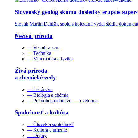
Slovenský geológ skúma dôsledky erupcie super
Slovák Martin Danišík spolu s kolegami vydal štúdiu dokumentu
Neživá príroda
— Vesmír a zem
— Technika
— Matematika a fyzika
Živá príroda
a chemické vedy
— Lekárstvo
— Biológia a chémia
— Poľnohospodárstvo a veterina
Spoločnosť a kultúra
— Človek a spoločnosť
— Kultúra a umenie
— Dejiny