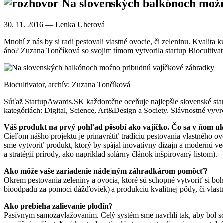
Na slovenských balkónoch možn
30. 11. 2016
— Lenka Uherová
Mnohí z nás by si radi pestovali vlastné ovocie, či zeleninu. Kvali
áno? Zuzana Tončíková so svojim tímom vytvorila startup Biocultivat
Biocultivator, archív: Zuzana Tončíková
Súťaž StartupAwards.SK každoročne oceňuje najlepšie slovenské start
kategóriách: Digital, Science, Art&Design a Society. Slávnostné vyvr
Váš produkt na prvý pohľad pôsobí ako vajíčko. Čo sa v ňom ukr
Cieľom nášho projektu je prinavrátiť tradíciu pestovania vlastného ov
sme vytvoriť produkt, ktorý by spájal inovatívny dizajn a modernú v
a stratégií prírody, ako napríklad solárny článok inšpirovaný listom).
Ako môže vaše zariadenie nádejným záhradkárom pomôcť?
Okrem pestovania zeleniny a ovocia, ktoré sú schopné vytvoriť si 
bioodpadu za pomoci dážďoviek) a produkciu kvalitnej pôdy, či vlast
Ako prebieha zalievanie plodín?
Pasívnym samozavlažovaním. Celý systém sme navrhli tak, aby bol sc