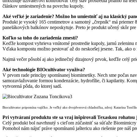
umožňuje užívateľovi kontrolovať celý stav prostredia priamo na te
článkov umiestnených na povrchu kupoly.
Aké veľké je zariadenie? Možno ho umiestniť aj na klasický pa
Produkt je vysoký 165 centimetrov a samotný „črepník“ má priemer 85
panelákových balkónov neposkytuje. Preto je produkt učený skôr pre 
Koľko sa toho do zariadenia zmestí?
Keďže kompost vyhrieva vnútorné prostredie kupoly, jarnú zeleninu m
Vďaka kompostu možno pestovať až do neskoršej jesene. Tak, ako o záh
Najmä večer pôsobí aj ako jedinečný dizajnový prvok, keďže celý priest
Aké technológie BIOcultivator využíva?
V prvom rade princípy spomínanej biomimetiky. Nech sme počas navrho
samozavlažovanie formou kondenzácie, hydrofílie, či kapilarity. Kompo
vytvorená pôda, do ktorej sadí.
Biocultivator pripomína vajíčko. Je veľký ako dvojdverová chladnička, zdroj: Katarína Tončí
Pri vytváraní produktu ste sa vraj inšpirovali Texaskou rohatou j
Celý produkt bol navrhnutý s cieľom zúčastniť sa súťaže Biomimic
Pomohol nám nájsť práve spomínanú jaštericu ako riešenie pre náš 