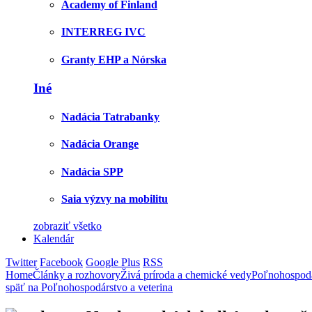
Academy of Finland
INTERREG IVC
Granty EHP a Nórska
Iné
Nadácia Tatrabanky
Nadácia Orange
Nadácia SPP
Saia výzvy na mobilitu
zobraziť všetko
Kalendár
Twitter
Facebook
Google Plus
RSS
Home
Články a rozhovory
Živá príroda a chemické vedy
Poľnohospodá
späť na Poľnohospodárstvo a veterina