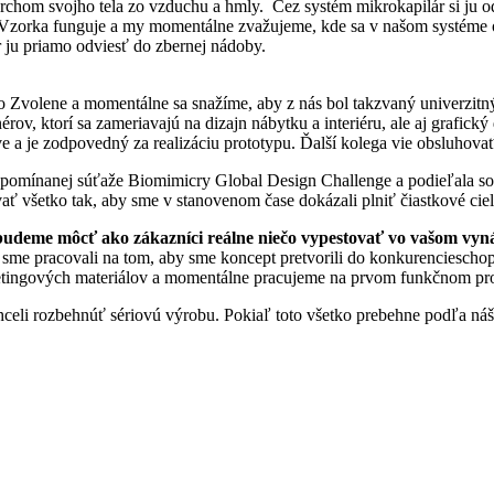
ovrchom svojho tela zo vzduchu a hmly. Cez systém mikrokapilár si ju o
 Vzorka funguje a my momentálne zvažujeme, kde sa v našom systéme opl
 ju priamo odviesť do zbernej nádoby.
 Zvolene a momentálne sa snažíme, aby z nás bol takzvaný univerzitný
rov, ktorí sa zameriavajú na dizajn nábytku a interiéru, ale aj grafic
a je zodpovedný za realizáciu prototypu. Ďalší kolega vie obsluhovať
 spomínanej súťaže Biomimicry Global Design Challenge a podieľala s
ť všetko tak, aby sme v stanovenom čase dokázali plniť čiastkové ciel
i budeme môcť ako zákazníci reálne niečo vypestovať vo vašom vyn
 sme pracovali na tom, aby sme koncept pretvorili do konkurencieschop
ketingových materiálov a momentálne pracujeme na prvom funkčnom pro
hceli rozbehnúť sériovú výrobu. Pokiaľ toto všetko prebehne podľa náš