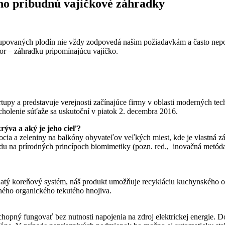
o pribudnú vajíčkové záhradky
ta kupovaných plodín nie vždy zodpovedá našim požiadavkám a často nep
or – záhradku pripomínajúcu vajíčko.
upy a predstavuje verejnosti začínajúce firmy v oblasti moderných tec
cholenie súťaže sa uskutoční v piatok 2. decembra 2016.
ýva a aký je jeho cieľ?
ocia a zeleniny na balkóny obyvateľov veľkých miest, kde je vlastná záh
edu na prírodných princípoch biomimetiky (pozn. red., inovačná metód
bohatý koreňový systém, náš produkt umožňuje recykláciu kuchynského
ného organického tekutého hnojiva.
hopný fungovať bez nutnosti napojenia na zdroj elektrickej energie. D