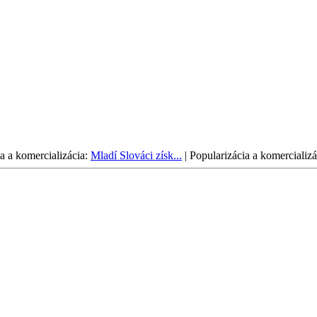
a a komercializácia:
Mladí Slováci získ...
|
Popularizácia a komercializá