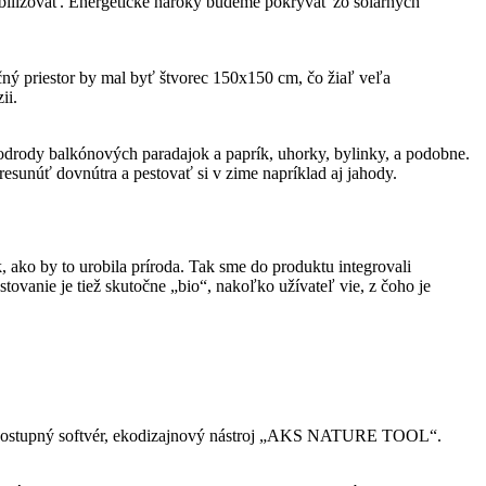
abilizovať. Energetické nároky budeme pokrývať zo solárnych
čný priestor by mal byť štvorec 150x150 cm, čo žiaľ veľa
ii.
 odrody balkónových paradajok a paprík, uhorky, bylinky, a podobne.
esunúť dovnútra a pestovať si v zime napríklad aj jahody.
 ako by to urobila príroda. Tak sme do produktu integrovali
tovanie je tiež skutočne „bio“, nakoľko užívateľ vie, z čoho je
ne dostupný softvér, ekodizajnový nástroj „AKS NATURE TOOL“.