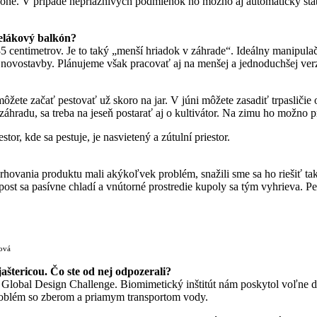
lefóne. V prípade nepriaznivých podmienok ho možno aj automaticky st
nelákový balkón?
 centimetrov. Je to taký „menší hriadok v záhrade“. Ideálny manipula
novostavby. Plánujeme však pracovať aj na menšej a jednoduchšej verz
ôžete začať pestovať už skoro na jar. V júni môžete zasadiť trpasličie
radu, sa treba na jeseň postarať aj o kultivátor. Na zimu ho možno pr
or, kde sa pestuje, je nasvietený a zútulní priestor.
vania produktu mali akýkoľvek problém, snažili sme sa ho riešiť tak,
st sa pasívne chladí a vnútorné prostredie kupoly sa tým vyhrieva. Pes
ková
aštericou. Čo ste od nej odpozerali?
ry Global Design Challenge. Biomimetický inštitút nám poskytol voľ
problém so zberom a priamym transportom vody.