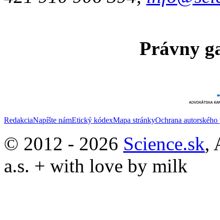
Právny ga
Redakcia
Napíšte nám
Etický kódex
Mapa stránky
Ochrana autorského 
© 2012 - 2026
Science.sk
,
a.s. + with love by milk