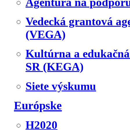
Agentúra na podpor
Vedecká grantová a
(VEGA)
Kultúrna a edukačn
SR (KEGA)
Siete výskumu
Európske
H2020