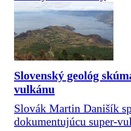
Slovenský geológ skúma
vulkánu
Slovák Martin Danišík sp
dokumentujúcu super-vulk