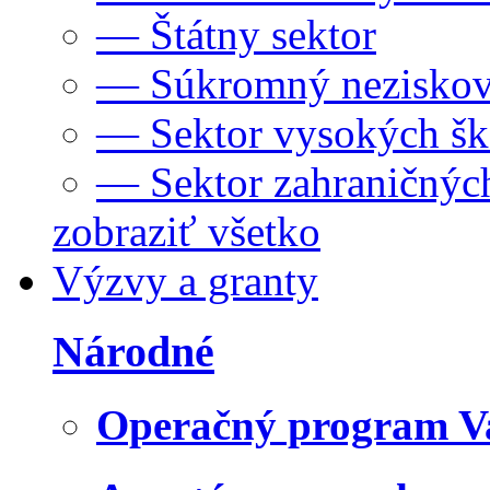
— Štátny sektor
— Súkromný neziskov
— Sektor vysokých šk
— Sektor zahraničných
zobraziť všetko
Výzvy a granty
Národné
Operačný program V