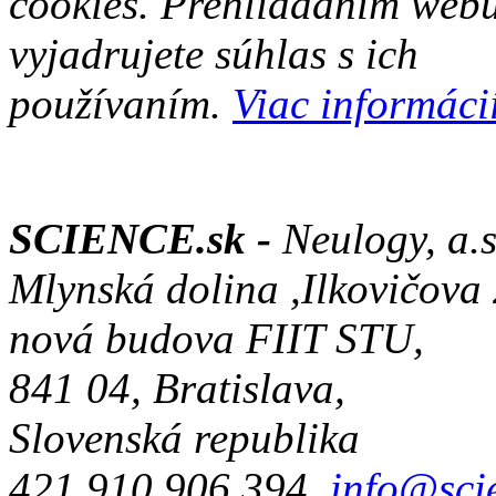
cookies. Prehliadaním web
vyjadrujete súhlas s ich
používaním.
Viac informácií
SCIENCE.sk -
Neulogy, a.s
Mlynská dolina ,Ilkovičova
nová budova FIIT STU,
841 04, Bratislava,
Slovenská republika
421 910 906 394,
info@sci