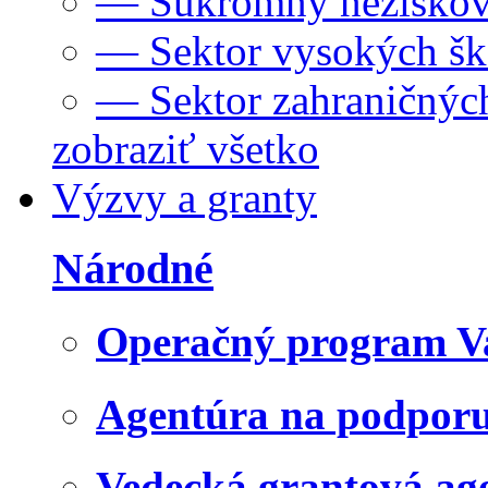
— Súkromný neziskov
— Sektor vysokých šk
— Sektor zahraničných
zobraziť všetko
Výzvy a granty
Národné
Operačný program V
Agentúra na podpor
Vedecká grantová a