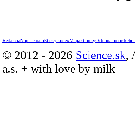
Redakcia
Napíšte nám
Etický kódex
Mapa stránky
Ochrana autorského 
© 2012 - 2026
Science.sk
,
a.s. + with love by milk