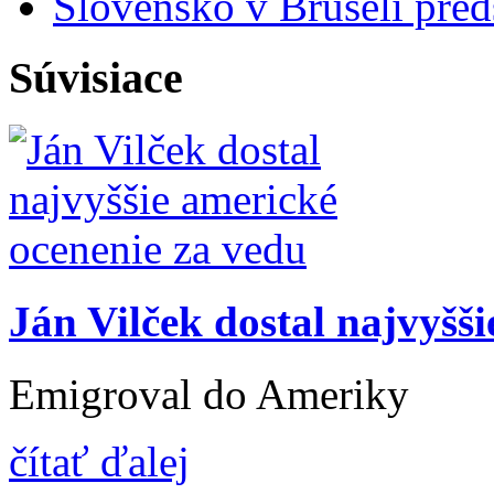
Slovensko v Bruseli pred
Súvisiace
Ján Vilček dostal najvyšš
Emigroval do Ameriky
čítať ďalej