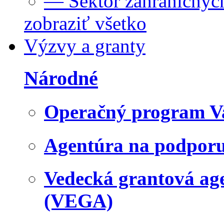
— Sektor zahraničných
zobraziť všetko
Výzvy a granty
Národné
Operačný program V
Agentúra na podpor
Vedecká grantová a
(VEGA)