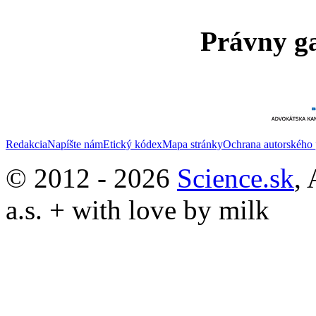
Právny ga
Redakcia
Napíšte nám
Etický kódex
Mapa stránky
Ochrana autorského 
© 2012 - 2026
Science.sk
,
a.s. + with love by milk