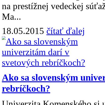
na prestížnej vedeckej súťa
Ma...
18.05.2015
čítať ďalej
Ako sa slovenským univer
rebríčkoch?
Univerzita Komenského si už