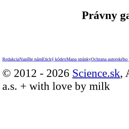
Právny ga
Redakcia
Napíšte nám
Etický kódex
Mapa stránky
Ochrana autorského 
© 2012 - 2026
Science.sk
,
a.s. + with love by milk