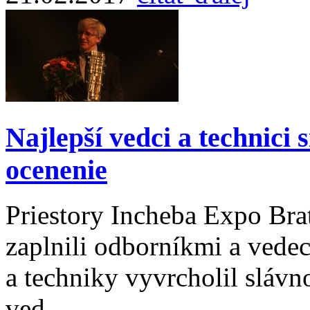
Najlepší vedci a technici 
ocenenie
Priestory Incheba Expo Brat
zaplnili odborníkmi a ved
a techniky vyvrcholil slá
ved...