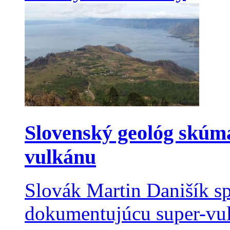
Slovenský geológ skúma
vulkánu
Slovák Martin Danišík sp
dokumentujúcu super-vulk