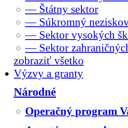
— Štátny sektor
— Súkromný neziskov
— Sektor vysokých šk
— Sektor zahraničných
zobraziť všetko
Výzvy a granty
Národné
Operačný program V