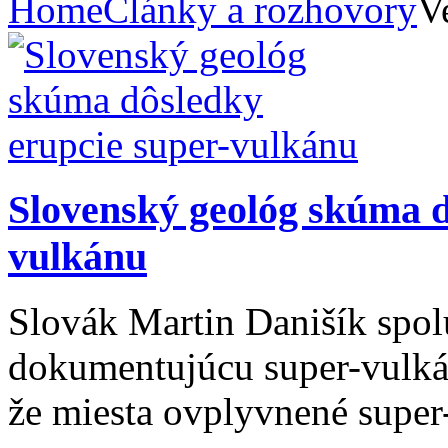
Home
Články a rozhovory
V
Slovenský geológ skúma d
vulkánu
Slovák Martin Danišík spol
dokumentujúcu super-vulkán
že miesta ovplyvnené super