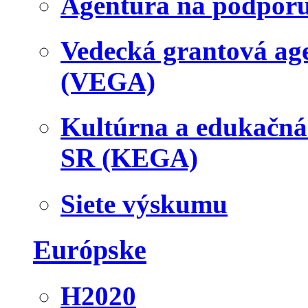
Agentúra na podpor
Vedecká grantová a
(VEGA)
Kultúrna a edukačn
SR (KEGA)
Siete výskumu
Európske
H2020