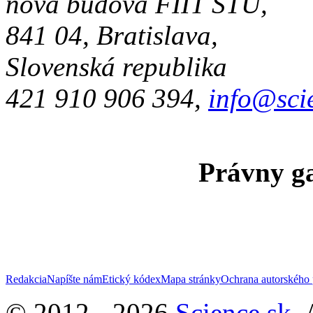
nová budova FIIT STU,
841 04, Bratislava,
Slovenská republika
421 910 906 394,
info@sci
Právny ga
Redakcia
Napíšte nám
Etický kódex
Mapa stránky
Ochrana autorského 
© 2012 - 2026
Science.sk
,