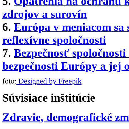
5.
Opatrenia na ochranu k
zdrojov a surovín
6.
Európa v meniacom sa sv
reflexívne spoločnosti
7.
Bezpečnosť spoločnosti
bezpečnosti Európy a jej
foto:
Designed by Freepik
Súvisiace inštitúcie
Zdravie, demografické zme