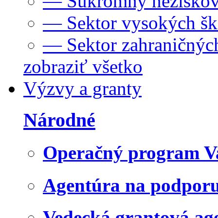
— Súkromný neziskov
— Sektor vysokých šk
— Sektor zahraničných
zobraziť všetko
Výzvy a granty
Národné
Operačný program V
Agentúra na podpor
Vedecká grantová a